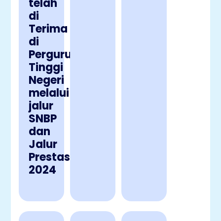
telah
di
Terima
di
Perguruan
Tinggi
Negeri
melalui
jalur
SNBP
dan
Jalur
Prestasi
2024