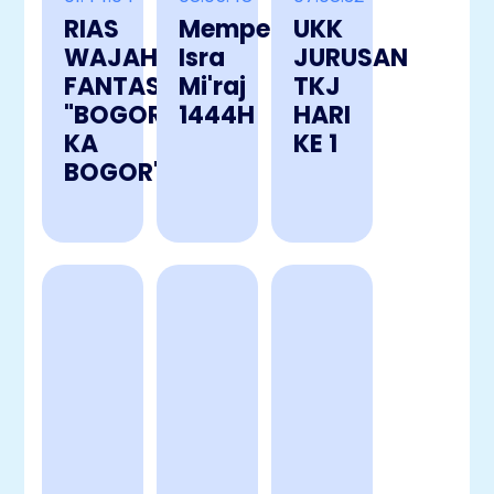
RIAS
Memperingati
UKK
WAJAH
Isra
JURUSAN
FANTASI
Mi'raj
TKJ
"BOGOR
1444H
HARI
KA
KE 1
BOGOR"