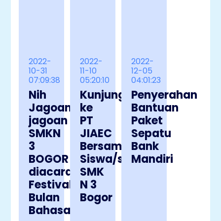
2022-
2022-
2022-
10-31
11-10
12-05
07:09:38
05:20:10
04:01:23
Nih
Kunjungan
Penyerahan
Jagoan-
ke
Bantuan
jagoan
PT
Paket
SMKN
JIAEC
Sepatu
3
Bersama
Bank
BOGOR
Siswa/siswi
Mandiri
diacara
SMK
Festival
N 3
Bulan
Bogor
Bahasa