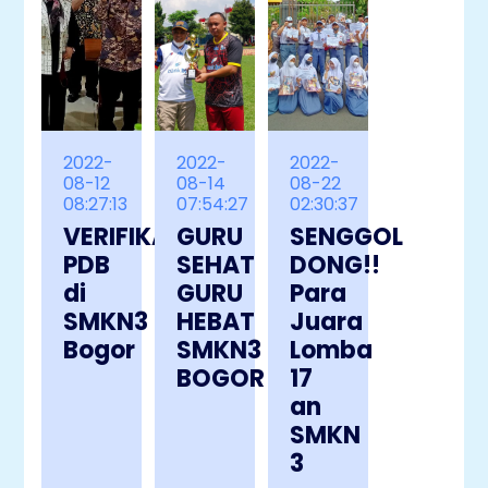
2022-
2022-
2022-
08-12
08-14
08-22
08:27:13
07:54:27
02:30:37
VERIFIKASI
GURU
SENGGOL
PDB
SEHAT
DONG!!
di
GURU
Para
SMKN3
HEBAT
Juara
Bogor
SMKN3
Lomba
BOGOR
17
an
SMKN
3