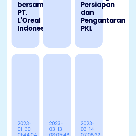
bersama
Persiapan
PT.
dan
L'Oreal
Pengantaran
Indonesia
PKL
2023-
2023-
2023-
01-30
03-13
03-14
01:44:04
08:05:48
07:08:32