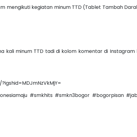
dalam mengikuti kegiatan minum TTD (Tablet Tambah Dara
 kali minum TTD tadi di kolom komentar di Instagram k
M/?igshid=MDJmNzVkMjY=
nesiamaju #smkhits #smkn3bogor #bogorpisan #jab