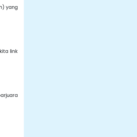
h) yang
ita link
arjuara