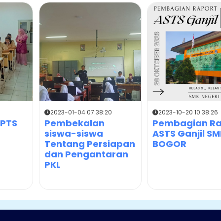
5
2023-01-04 07:38:20
2023-10-20 10:38:26
 PTS
Pembekalan
Pembagian Ra
siswa-siswa
ASTS Ganjil SM
Tentang Persiapan
BOGOR
dan Pengantaran
PKL