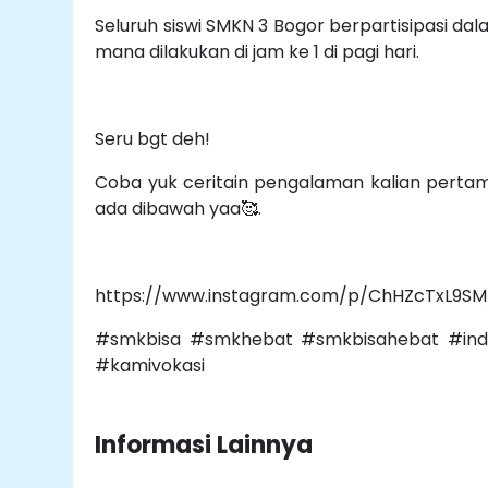
Seluruh siswi SMKN 3 Bogor berpartisipasi 
mana dilakukan di jam ke 1 di pagi hari.
Seru bgt deh!
Coba yuk ceritain pengalaman kalian pertama
ada dibawah yaa🥰.
https://www.instagram.com/p/ChHZcTxL9S
#smkbisa #smkhebat #smkbisahebat #indo
#kamivokasi
Informasi Lainnya