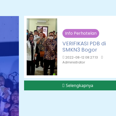
Info Perhotelan
VERIFIKASI PDB di
SMKN3 Bogor
2022-08-12 08:27:13
Administrator
Selengkapnya