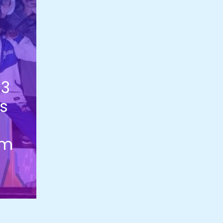
N3
s
um